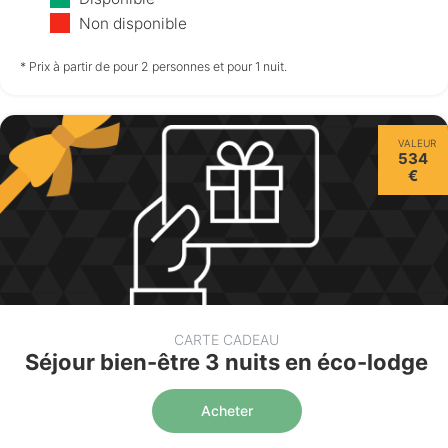
11/08
12/08
13/08
Non disponible
non disponible
non disponible
non disponible
* Prix à partir de pour 2 personnes et pour 1 nuit.
Vendredi
VALEUR
14/08
534
€
non disponible
CARTE CADEAU
Séjour bien-être 3 nuits en éco-lodge
Acheter