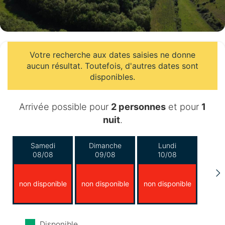
Votre recherche aux dates saisies ne donne
aucun résultat. Toutefois, d'autres dates sont
disponibles.
Arrivée possible pour
2 personnes
et pour
1
nuit
.
Samedi
Dimanche
Lundi
08/08
09/08
10/08
non disponible
non disponible
non disponible
Mardi
Mercredi
Jeudi
Disponible