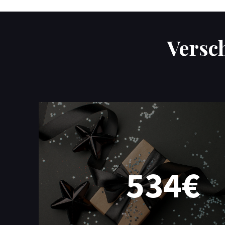
Versc
534€