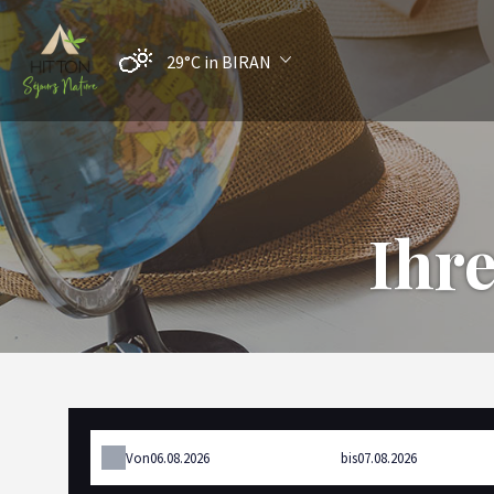
29°C
in BIRAN
Ihr
Von
bis