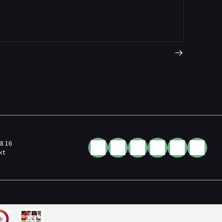
68 16
kt