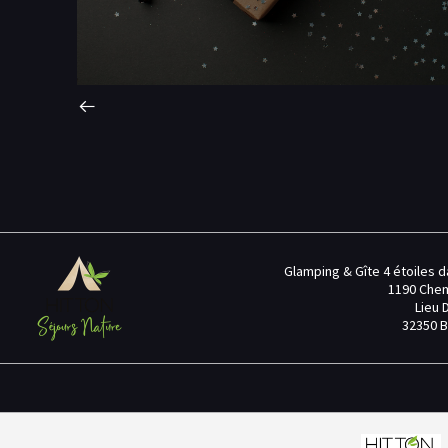
Glamping & Gîte 4 étoiles d
1190 Chem
Lieu D
32350 B