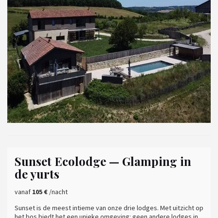
Sunset Ecolodge — Glamping in
de yurts
vanaf
105 €
/nacht
Sunset is de meest intieme van onze drie lodges. Met uitzicht op
het bos biedt het een unieke omgeving: geen andere lodges in