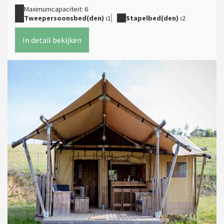
Maximumcapaciteit: 6
Tweepersoonsbed(den) :
1
Stapelbed(den) :
2
In detail bekijken